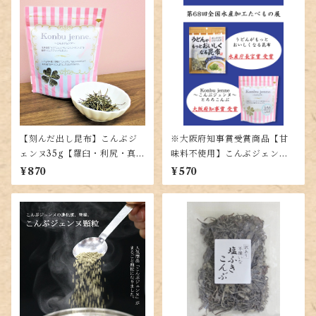
【刻んだ出し昆布】こんぶジ
※大阪府知事賞受賞商品【甘
ェンヌ35g【羅臼・利尻・真昆
味料不使用】こんぶジェンヌ
布の黄金比率ブレンド】
とろろ35g【羅臼・利尻・真昆
¥870
¥570
布の入った贅沢とろろ昆布】