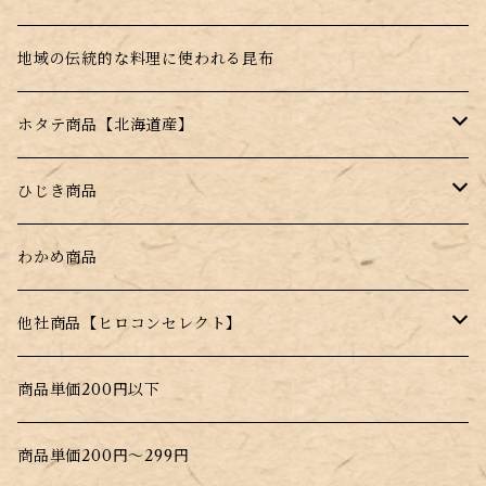
根昆布
地域の伝統的な料理に使われる昆布
ホタテ商品【北海道産】
干し帆立貝柱【北海道産】
ひじき商品
薄焼きせんべい【昆布＋帆立】
塩ふきひじき【塩昆布だけじゃない！】
わかめ商品
水戻し不要！料理にそのまま入れるだけ！
他社商品【ヒロコンセレクト】
北海道根こんぶだし
商品単価200円以下
大間生まれのこんぶだし
商品単価200円～299円