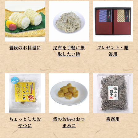
プレゼント・贈答用
ちょっとしたおやつに
普段のお料理に
昆布を手軽に摂
プレゼント・贈
酒のお供のおつまみに
取したい時
答用
ちょっとしたお
酒のお供のおつ
業務用
やつに
まみに