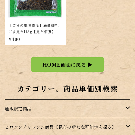
【ごまの風味香る】満員御礼
ごま昆布115g【昆布佃煮】
¥400
HOME画面に戻る ▶
カテゴリー、商品単価別検索
通販限定商品
訳あり商品
ヒロコンチャレンジ商品【昆布の新たな可能性を探る】