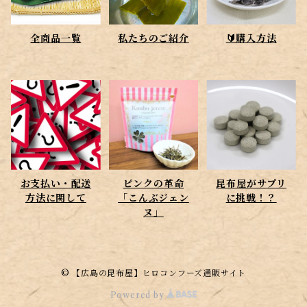
全商品一覧
私たちのご紹介
🔰購入方法
お支払い・配送
ピンクの革命
昆布屋がサプリ
方法に関して
「こんぶジェン
に挑戦！？
ヌ」
© 【広島の昆布屋】ヒロコンフーズ通販サイト
Powered by