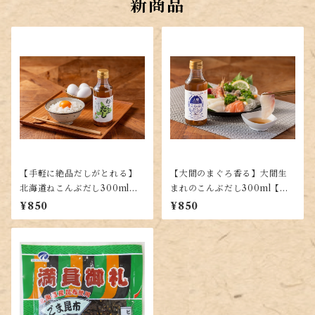
新商品
【手軽に絶品だしがとれる】
【大間のまぐろ香る】大間生
北海道ねこんぶだし300ml
まれのこんぶだし300ml【手
【使いやすい液体タイプ】
軽な液体だし】
¥850
¥850