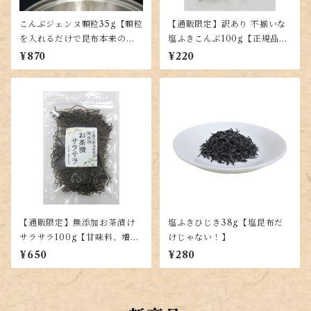
こんぶジェンヌ顆粒35g【顆粒
【通販限定】訳あり 不揃いな
を入れるだけで昆布本来の味
塩ふきこんぶ100g【正規品と
が楽しめる！出し昆布代わり
同じ味】
¥870
¥220
に！羅臼・利尻・真昆布を贅
沢ブレンド】
【通販限定】無添加お茶漬け
塩ふきひじき38g【塩昆布だ
サラサラ100g【甘味料、増粘
けじゃない！】
剤不使用で上質な昆布を使用
¥650
¥280
した塩昆布】