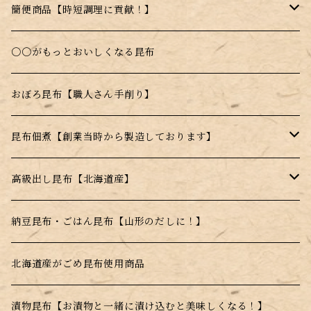
乾燥とろろ昆布
簡便商品【時短調理に貢献！】
料理に入れるだけで昆布本来の味を楽しめる！
〇〇がもっとおいしくなる昆布
お湯を注ぐだけのスープの素
おぼろ昆布【職人さん手削り】
電子レンジで簡単調理！
昆布佃煮【創業当時から製造しております】
水戻し不要！料理にそのまま投入！
ごま昆布
高級出し昆布【北海道産】
とんがらし昆布
羅臼昆布
納豆昆布・ごはん昆布【山形のだしに！】
利尻昆布
北海道産がごめ昆布使用商品
真昆布
漬物昆布【お漬物と一緒に漬け込むと美味しくなる！】