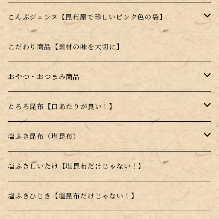
ギフト商品
昆布のサプリ（健康食品）
こんぶジェンヌ【昆布屋で珍しいピンク色の袋】
福袋
はちみつ昆布飴【宮島はちみつ使用】
ジェンヌとろろ
こだわり商品【素材の味を大切に】
季節の詰め合わせ
薄焼きせんべい【昆布＋〇〇】
ジェンヌ顆粒
おやつ・おつまみ商品
セット商品
昆布顆粒【手軽に昆布を摂取できる】
はちみつこんぶ飴
とろろ昆布【口あたりが良い！】
薄焼きせんべい【昆布＋〇〇】
高級とろろ昆布
塩ふき昆布（塩昆布）
甘味料不使用商品
品質重視商品【上質な昆布使用】
塩ふきしいたけ【塩昆布だけじゃない！】
日高昆布使用
塩ふきひじき【塩昆布だけじゃない！】