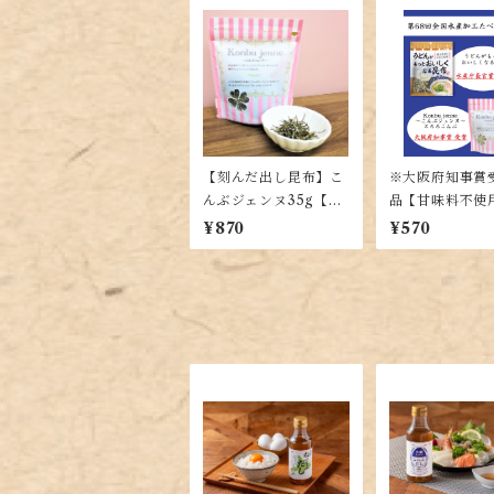
【刻んだ出し昆布】こ
※大阪府知事賞
んぶジェンヌ35g【羅
品【甘味料不使
臼・利尻・真昆布の黄
んぶジェンヌとろ
¥870
¥570
金比率ブレンド】
g【羅臼・利尻
布の入った贅沢
昆布】