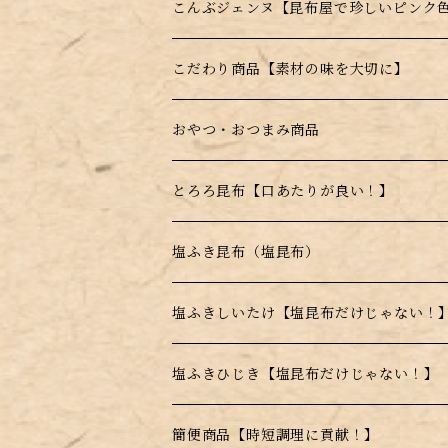
ギフト商品
昆布のサプリ（健康食品）
こんぶジェンヌ【昆布屋で珍しいピンク
福袋
はちみつ昆布飴【宮島はちみつ使用】
ジェンヌとろろ
こだわり商品【素材の味を大切に】
季節の詰め合わせ
薄焼きせんべい【昆布＋〇〇】
ジェンヌ顆粒
おやつ・おつまみ商品
セット商品
昆布顆粒【手軽に昆布を摂取できる】
はちみつこんぶ飴
とろろ昆布【口あたりが良い！】
薄焼きせんべい【昆布＋〇〇】
高級とろろ昆布
塩ふき昆布（塩昆布）
甘味料不使用商品
品質重視商品【上質な昆布使用】
塩ふきしいたけ【塩昆布だけじゃない！
日高昆布使用
塩ふきひじき【塩昆布だけじゃない！】
乾燥とろろ昆布
簡便商品【時短調理に貢献！】