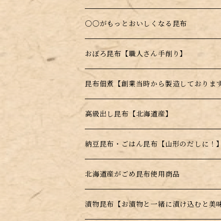
料理に入れるだけで昆布本来の味を楽し
〇〇がもっとおいしくなる昆布
お湯を注ぐだけのスープの素
おぼろ昆布【職人さん手削り】
電子レンジで簡単調理！
昆布佃煮【創業当時から製造しておりま
水戻し不要！料理にそのまま投入！
ごま昆布
高級出し昆布【北海道産】
とんがらし昆布
羅臼昆布
納豆昆布・ごはん昆布【山形のだしに！
利尻昆布
北海道産がごめ昆布使用商品
真昆布
漬物昆布【お漬物と一緒に漬け込むと美