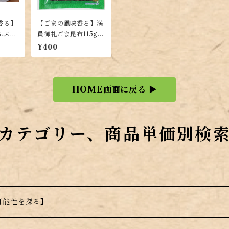
香る】
【ごまの風味香る】満
んぶだ
員御礼ごま昆布115g
軽な液体
【昆布佃煮】
¥400
HOME画面に戻る ▶
カテゴリー、商品単価別検
可能性を探る】