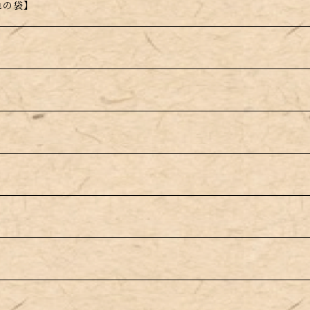
色の袋】
】