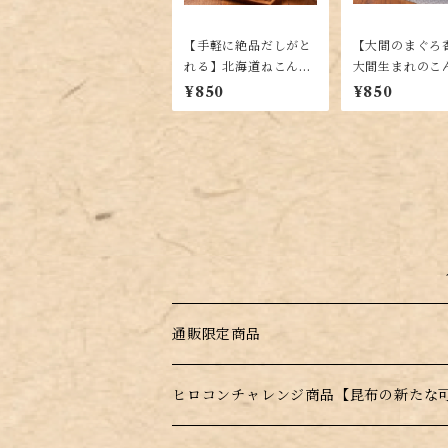
【手軽に絶品だしがと
【大間のまぐろ
れる】北海道ねこんぶ
大間生まれのこ
だし300ml【使いやす
し300ml【手
¥850
¥850
い液体タイプ】
だし】
通販限定商品
訳あり商品
ヒロコンチャレンジ商品【昆布の新たな