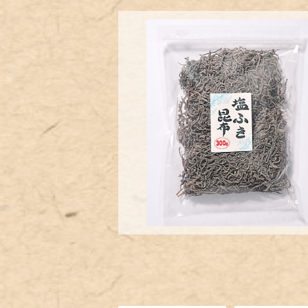
【調味料代わり】塩ふき昆布300g【
ハンの具材に使える！】
¥1,920