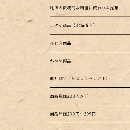
根昆布
地域の伝統的な料理に使われる昆布
ホタテ商品【北海道産】
干し帆立貝柱【北海道産】
ひじき商品
薄焼きせんべい【昆布＋帆立】
塩ふきひじき【塩昆布だけじゃない！】
わかめ商品
水戻し不要！料理にそのまま入れるだけ
他社商品【ヒロコンセレクト】
北海道根こんぶだし
商品単価200円以下
大間生まれのこんぶだし
商品単価200円～299円