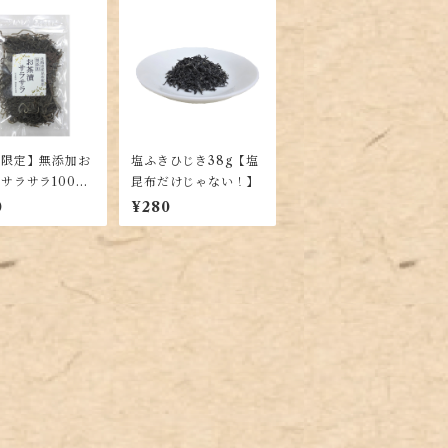
販限定】無添加お
塩ふきひじき38g【塩
サラサラ100g
昆布だけじゃない！】
味料、増粘剤不使
0
¥280
上質な昆布を使用
塩昆布】