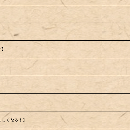
める！
す】
】
味しくなる！】