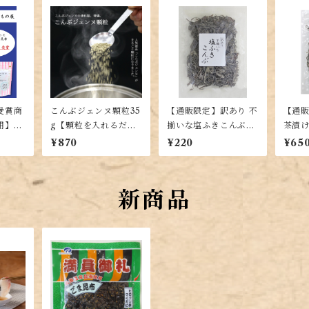
受賞商
こんぶジェンヌ顆粒35
【通販限定】訳あり 不
【通
用】こ
g【顆粒を入れるだけ
揃いな塩ふきこんぶ10
茶漬け
ろ35
で昆布本来の味が楽し
0g【正規品と同じ
【甘
¥870
¥220
¥65
・真昆
める！出し昆布代わり
味】
用で
とろろ
に！羅臼・利尻・真昆
した
布を贅沢ブレンド】
新商品