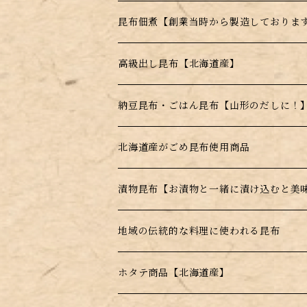
電子レンジで簡単調理！
昆布佃煮【創業当時から製造しておりま
水戻し不要！料理にそのまま投入！
ごま昆布
高級出し昆布【北海道産】
とんがらし昆布
羅臼昆布
納豆昆布・ごはん昆布【山形のだしに！
利尻昆布
北海道産がごめ昆布使用商品
真昆布
漬物昆布【お漬物と一緒に漬け込むと美
根昆布
地域の伝統的な料理に使われる昆布
ホタテ商品【北海道産】