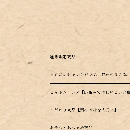
通販限定商品
訳あり商品
ヒロコンチャレンジ商品【昆布の新たな
ギフト商品
昆布のサプリ（健康食品）
こんぶジェンヌ【昆布屋で珍しいピンク
福袋
はちみつ昆布飴【宮島はちみつ使用】
ジェンヌとろろ
こだわり商品【素材の味を大切に】
季節の詰め合わせ
薄焼きせんべい【昆布＋〇〇】
ジェンヌ顆粒
おやつ・おつまみ商品