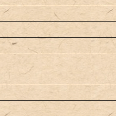
】
める！