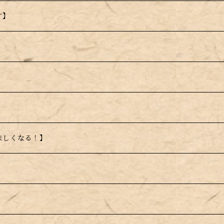
す】
】
味しくなる！】