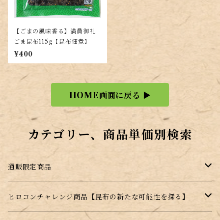
【ごまの風味香る】満員御礼
ごま昆布115g【昆布佃煮】
¥400
HOME画面に戻る ▶
カテゴリー、商品単価別検索
通販限定商品
訳あり商品
ヒロコンチャレンジ商品【昆布の新たな可能性を探る】