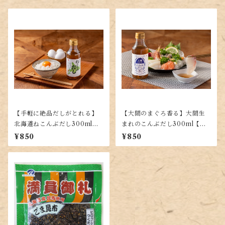
【手軽に絶品だしがとれる】
【大間のまぐろ香る】大間生
北海道ねこんぶだし300ml
まれのこんぶだし300ml【手
【使いやすい液体タイプ】
軽な液体だし】
¥850
¥850