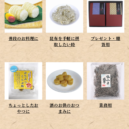
プレゼント・贈答用
ちょっとしたおやつに
普段のお料理に
昆布を手軽に摂
プレゼント・贈
酒のお供のおつまみに
取したい時
答用
ちょっとしたお
酒のお供のおつ
業務用
やつに
まみに