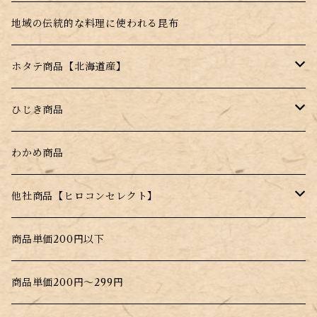
根昆布
地域の伝統的な料理に使われる昆布
ホタテ商品【北海道産】
干し帆立貝柱【北海道産】
ひじき商品
薄焼きせんべい【昆布＋帆立】
塩ふきひじき【塩昆布だけじゃない！】
わかめ商品
水戻し不要！料理にそのまま入れるだけ！
他社商品【ヒロコンセレクト】
北海道根こんぶだし
商品単価200円以下
大間生まれのこんぶだし
商品単価200円～299円