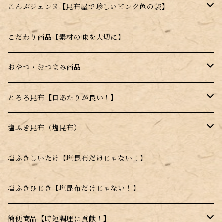
ギフト商品
昆布のサプリ（健康食品）
こんぶジェンヌ【昆布屋で珍しいピンク色の袋】
福袋
はちみつ昆布飴【宮島はちみつ使用】
ジェンヌとろろ
こだわり商品【素材の味を大切に】
季節の詰め合わせ
薄焼きせんべい【昆布＋〇〇】
ジェンヌ顆粒
おやつ・おつまみ商品
セット商品
昆布顆粒【手軽に昆布を摂取できる】
はちみつこんぶ飴
とろろ昆布【口あたりが良い！】
薄焼きせんべい【昆布＋〇〇】
高級とろろ昆布
塩ふき昆布（塩昆布）
甘味料不使用商品
品質重視商品【上質な昆布使用】
塩ふきしいたけ【塩昆布だけじゃない！】
日高昆布使用
塩ふきひじき【塩昆布だけじゃない！】
乾燥とろろ昆布
簡便商品【時短調理に貢献！】