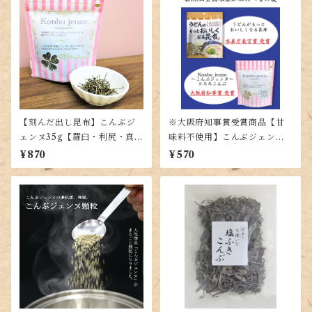
【刻んだ出し昆布】こんぶジ
※大阪府知事賞受賞商品【甘
ェンヌ35g【羅臼・利尻・真昆
味料不使用】こんぶジェンヌ
布の黄金比率ブレンド】
とろろ35g【羅臼・利尻・真昆
¥870
¥570
布の入った贅沢とろろ昆布】