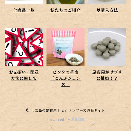
全商品一覧
私たちのご紹介
🔰購入方法
お支払い・配送
ピンクの革命
昆布屋がサプリ
方法に関して
「こんぶジェン
に挑戦！？
ヌ」
© 【広島の昆布屋】ヒロコンフーズ通販サイト
Powered by