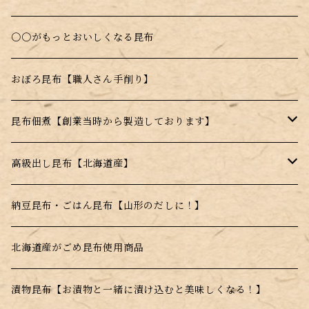
料理に入れるだけで昆布本来の味を楽しめる！
〇〇がもっとおいしくなる昆布
お湯を注ぐだけのスープの素
おぼろ昆布【職人さん手削り】
電子レンジで簡単調理！
昆布佃煮【創業当時から製造しております】
水戻し不要！料理にそのまま投入！
ごま昆布
高級出し昆布【北海道産】
とんがらし昆布
羅臼昆布
納豆昆布・ごはん昆布【山形のだしに！】
利尻昆布
北海道産がごめ昆布使用商品
真昆布
漬物昆布【お漬物と一緒に漬け込むと美味しくなる！】