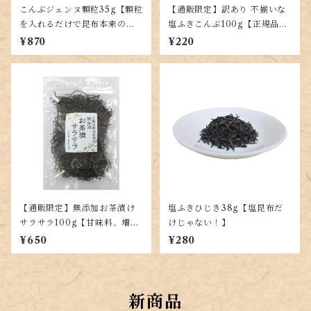
こんぶジェンヌ顆粒35g【顆粒
【通販限定】訳あり 不揃いな
を入れるだけで昆布本来の味
塩ふきこんぶ100g【正規品と
が楽しめる！出し昆布代わり
同じ味】
¥870
¥220
に！羅臼・利尻・真昆布を贅
沢ブレンド】
【通販限定】無添加お茶漬け
塩ふきひじき38g【塩昆布だ
サラサラ100g【甘味料、増粘
けじゃない！】
剤不使用で上質な昆布を使用
¥650
¥280
した塩昆布】
新商品