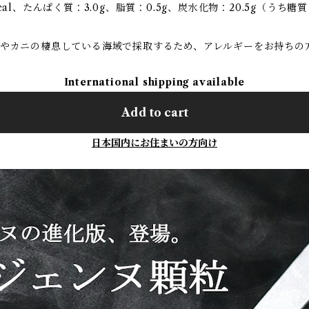
l、たんぱく質：3.0g、脂質：0.5g、炭水化物：20.5g（うち糖質：
）
やカニの棲息している海域で採取するため、アレルギーをお持ちの
International shipping available
Add to cart
日本国内にお住まいの方向け