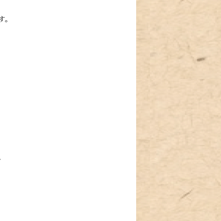
す。
。
。