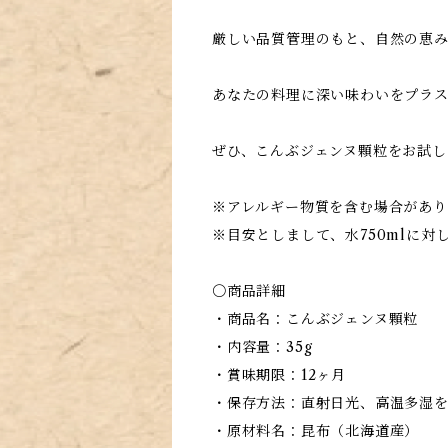
厳しい品質管理のもと、自然の恵
あなたの料理に深い味わいをプラ
ぜひ、こんぶジェンヌ顆粒をお試し
※アレルギー物質を含む場合があ
※目安としまして、水750mlに対
〇商品詳細
・商品名：こんぶジェンヌ顆粒
・内容量：35g
・賞味期限：12ヶ月
・保存方法：直射日光、高温多湿
・原材料名：昆布（北海道産）