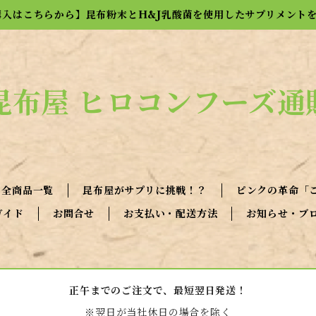
購入はこちらから】昆布粉末とH&J乳酸菌を使用したサプリメント
昆布屋 ヒロコンフーズ通
全商品一覧
昆布屋がサプリに挑戦！？
ピンクの革命「
ガイド
お問合せ
お支払い・配送方法
お知らせ・ブ
正午までのご注文で、最短翌日発送！
※翌日が当社休日の場合を除く