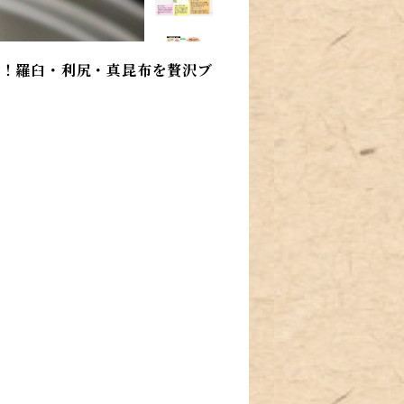
に！羅臼・利尻・真昆布を贅沢ブ