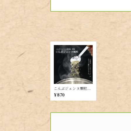
こんぶジェンヌ顆粒35
g【顆粒を入れるだけ
¥870
で昆布本来の味が楽し
める！出し昆布代わり
に！羅臼・利尻・真昆
布を贅沢ブレンド】