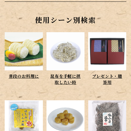
普段のお料理に
使用シーン別検索
昆布を手軽に摂取したい時
プレゼント・贈答用
ちょっとしたおやつに
普段のお料理に
昆布を手軽に摂
プレゼント・贈
酒のお供のおつまみに
取したい時
答用