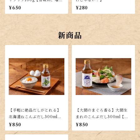
剤不使用で上質な昆布を使用
¥650
¥280
した塩昆布】
新商品
【手軽に絶品だしがとれる】
【大間のまぐろ香る】大間生
北海道ねこんぶだし300ml
まれのこんぶだし300ml【手
【使いやすい液体タイプ】
軽な液体だし】
¥850
¥850