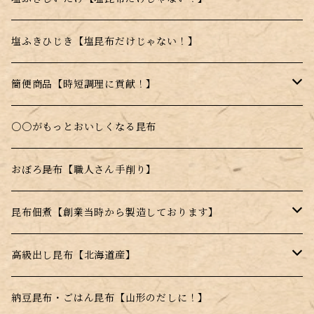
日高昆布使用
塩ふきひじき【塩昆布だけじゃない！】
乾燥とろろ昆布
簡便商品【時短調理に貢献！】
料理に入れるだけで昆布本来の味を楽しめる！
〇〇がもっとおいしくなる昆布
お湯を注ぐだけのスープの素
おぼろ昆布【職人さん手削り】
電子レンジで簡単調理！
昆布佃煮【創業当時から製造しております】
水戻し不要！料理にそのまま投入！
ごま昆布
高級出し昆布【北海道産】
とんがらし昆布
羅臼昆布
納豆昆布・ごはん昆布【山形のだしに！】