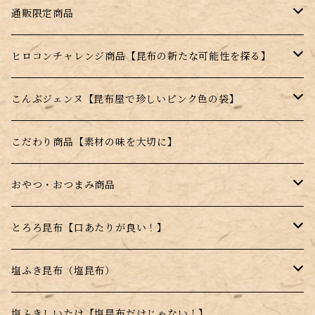
通販限定商品
訳あり商品
ヒロコンチャレンジ商品【昆布の新たな可能性を探る】
ギフト商品
昆布のサプリ（健康食品）
こんぶジェンヌ【昆布屋で珍しいピンク色の袋】
福袋
はちみつ昆布飴【宮島はちみつ使用】
ジェンヌとろろ
こだわり商品【素材の味を大切に】
季節の詰め合わせ
薄焼きせんべい【昆布＋〇〇】
ジェンヌ顆粒
おやつ・おつまみ商品
セット商品
昆布顆粒【手軽に昆布を摂取できる】
はちみつこんぶ飴
とろろ昆布【口あたりが良い！】
薄焼きせんべい【昆布＋〇〇】
高級とろろ昆布
塩ふき昆布（塩昆布）
甘味料不使用商品
品質重視商品【上質な昆布使用】
塩ふきしいたけ【塩昆布だけじゃない！】