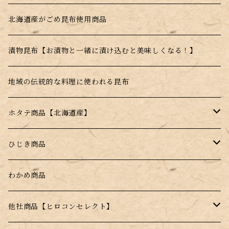
利尻昆布
北海道産がごめ昆布使用商品
真昆布
漬物昆布【お漬物と一緒に漬け込むと美味しくなる！】
根昆布
地域の伝統的な料理に使われる昆布
ホタテ商品【北海道産】
干し帆立貝柱【北海道産】
ひじき商品
薄焼きせんべい【昆布＋帆立】
塩ふきひじき【塩昆布だけじゃない！】
わかめ商品
水戻し不要！料理にそのまま入れるだけ！
他社商品【ヒロコンセレクト】