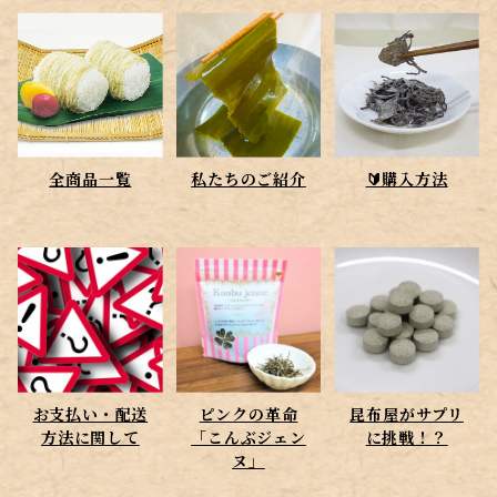
全商品一覧
私たちのご紹介
🔰購入方法
お支払い・配送
ピンクの革命
昆布屋がサプリ
方法に関して
「こんぶジェン
に挑戦！？
ヌ」