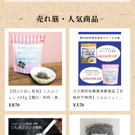
売れ筋・人気商品
【刻んだ出し昆布】こんぶジ
※大阪府知事賞受賞商品【甘
ェンヌ35g【羅臼・利尻・真昆
味料不使用】こんぶジェンヌ
布の黄金比率ブレンド】
とろろ35g【羅臼・利尻・真昆
¥870
¥570
布の入った贅沢とろろ昆布】