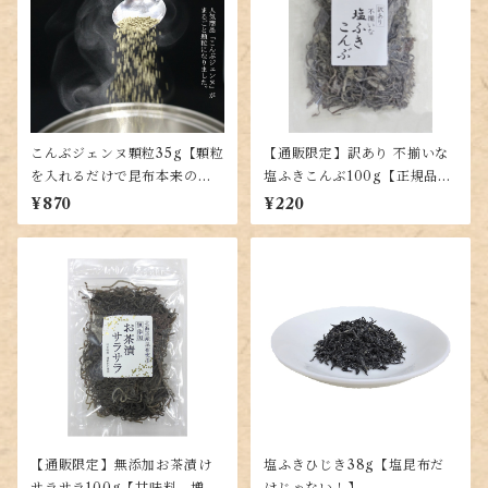
こんぶジェンヌ顆粒35g【顆粒
【通販限定】訳あり 不揃いな
を入れるだけで昆布本来の味
塩ふきこんぶ100g【正規品と
が楽しめる！出し昆布代わり
同じ味】
¥870
¥220
に！羅臼・利尻・真昆布を贅
沢ブレンド】
【通販限定】無添加お茶漬け
塩ふきひじき38g【塩昆布だ
サラサラ100g【甘味料、増粘
けじゃない！】