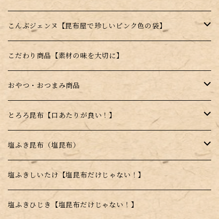
ギフト商品
昆布のサプリ（健康食品）
こんぶジェンヌ【昆布屋で珍しいピンク色の袋】
福袋
はちみつ昆布飴【宮島はちみつ使用】
ジェンヌとろろ
こだわり商品【素材の味を大切に】
季節の詰め合わせ
薄焼きせんべい【昆布＋〇〇】
ジェンヌ顆粒
おやつ・おつまみ商品
セット商品
昆布顆粒【手軽に昆布を摂取できる】
はちみつこんぶ飴
とろろ昆布【口あたりが良い！】
薄焼きせんべい【昆布＋〇〇】
高級とろろ昆布
塩ふき昆布（塩昆布）
甘味料不使用商品
品質重視商品【上質な昆布使用】
塩ふきしいたけ【塩昆布だけじゃない！】
日高昆布使用
塩ふきひじき【塩昆布だけじゃない！】