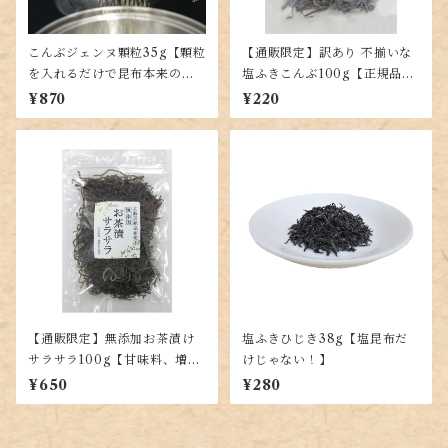
こんぶジェンヌ顆粒35g【顆粒
【通販限定】訳あり 不揃いな
を入れるだけで昆布本来の味
塩ふきこんぶ100g【正規品と
が楽しめる！出し昆布代わり
同じ味】
¥870
¥220
に！羅臼・利尻・真昆布を贅
沢ブレンド】
【通販限定】無添加お茶漬け
塩ふきひじき38g【塩昆布だ
サラサラ100g【甘味料、増粘
けじゃない！】
剤不使用で上質な昆布を使用
¥650
¥280
した塩昆布】