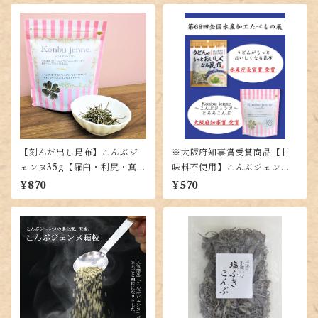
【刻んだ出し昆布】こんぶジ
※大阪府知事賞受賞商品【甘
ェンヌ35g【羅臼・利尻・真昆
味料不使用】こんぶジェンヌ
布の黄金比率ブレンド】
とろろ35g【羅臼・利尻・真昆
¥870
¥570
布の入った贅沢とろろ昆布】