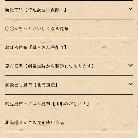
乾燥とろろ昆布
簡便商品【時短調理に貢献！】
料理に入れるだけで昆布本来の味を楽しめる！
〇〇がもっとおいしくなる昆布
お湯を注ぐだけのスープの素
おぼろ昆布【職人さん手削り】
電子レンジで簡単調理！
昆布佃煮【創業当時から製造しております】
水戻し不要！料理にそのまま投入！
ごま昆布
高級出し昆布【北海道産】
とんがらし昆布
羅臼昆布
納豆昆布・ごはん昆布【山形のだしに！】
利尻昆布
北海道産がごめ昆布使用商品