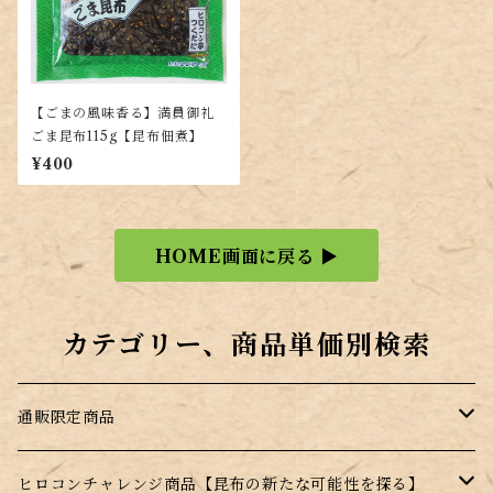
【ごまの風味香る】満員御礼
ごま昆布115g【昆布佃煮】
¥400
HOME画面に戻る ▶
カテゴリー、商品単価別検索
通販限定商品
訳あり商品
ヒロコンチャレンジ商品【昆布の新たな可能性を探る】