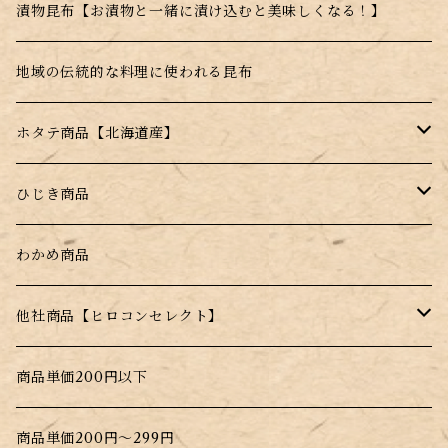
真昆布
漬物昆布【お漬物と一緒に漬け込むと美味しくなる！】
根昆布
地域の伝統的な料理に使われる昆布
ホタテ商品【北海道産】
干し帆立貝柱【北海道産】
ひじき商品
薄焼きせんべい【昆布＋帆立】
塩ふきひじき【塩昆布だけじゃない！】
わかめ商品
水戻し不要！料理にそのまま入れるだけ！
他社商品【ヒロコンセレクト】
北海道根こんぶだし
商品単価200円以下
大間生まれのこんぶだし
商品単価200円～299円