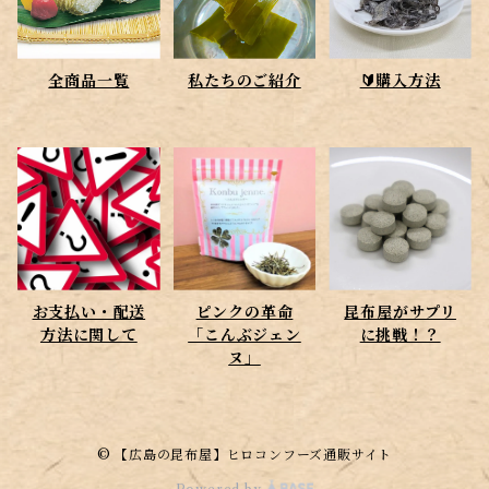
全商品一覧
私たちのご紹介
🔰購入方法
お支払い・配送
ピンクの革命
昆布屋がサプリ
方法に関して
「こんぶジェン
に挑戦！？
ヌ」
© 【広島の昆布屋】ヒロコンフーズ通販サイト