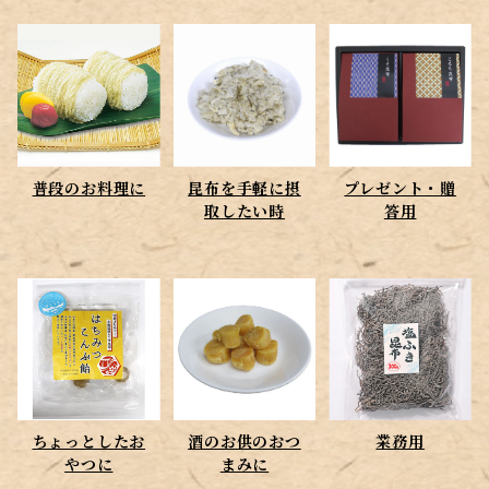
昆布を手軽に摂取したい時
プレゼント・贈答用
ちょっとしたおやつに
普段のお料理に
昆布を手軽に摂
プレゼント・贈
酒のお供のおつまみに
取したい時
答用
ちょっとしたお
酒のお供のおつ
業務用
やつに
まみに