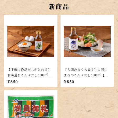
新商品
【手軽に絶品だしがとれる】
【大間のまぐろ香る】大間生
北海道ねこんぶだし300ml
まれのこんぶだし300ml【手
【使いやすい液体タイプ】
軽な液体だし】
¥850
¥850