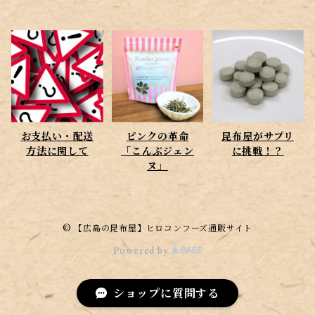
お支払い・配送
ピンクの革命
昆布屋がサプリ
方法に関して
「こんぶジェン
に挑戦！？
ヌ」
© 【広島の昆布屋】ヒロコンフーズ通販サイト
Powered by
ショップに質問する