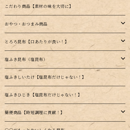
福袋
はちみつ昆布飴【宮島はちみつ使用】
ジェンヌとろろ
こだわり商品【素材の味を大切に】
季節の詰め合わせ
薄焼きせんべい【昆布＋〇〇】
ジェンヌ顆粒
おやつ・おつまみ商品
セット商品
昆布顆粒【手軽に昆布を摂取できる】
はちみつこんぶ飴
とろろ昆布【口あたりが良い！】
薄焼きせんべい【昆布＋〇〇】
高級とろろ昆布
塩ふき昆布（塩昆布）
甘味料不使用商品
品質重視商品【上質な昆布使用】
塩ふきしいたけ【塩昆布だけじゃない！】
日高昆布使用
塩ふきひじき【塩昆布だけじゃない！】
乾燥とろろ昆布
簡便商品【時短調理に貢献！】