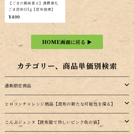
【ごまの風味香る】満員御礼
ごま昆布115g【昆布佃煮】
¥400
HOME画面に戻る ▶
カテゴリー、商品単価別検索
通販限定商品
訳あり商品
ヒロコンチャレンジ商品【昆布の新たな可能性を探る】
ギフト商品
昆布のサプリ（健康食品）
こんぶジェンヌ【昆布屋で珍しいピンク色の袋】