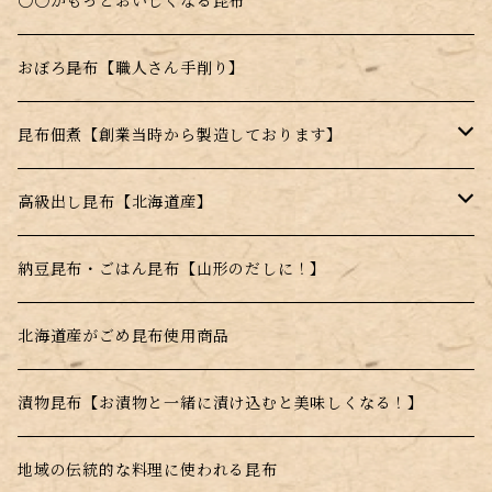
料理に入れるだけで昆布本来の味を楽しめる！
〇〇がもっとおいしくなる昆布
お湯を注ぐだけのスープの素
おぼろ昆布【職人さん手削り】
電子レンジで簡単調理！
昆布佃煮【創業当時から製造しております】
水戻し不要！料理にそのまま投入！
ごま昆布
高級出し昆布【北海道産】
とんがらし昆布
羅臼昆布
納豆昆布・ごはん昆布【山形のだしに！】
利尻昆布
北海道産がごめ昆布使用商品
真昆布
漬物昆布【お漬物と一緒に漬け込むと美味しくなる！】
根昆布
地域の伝統的な料理に使われる昆布