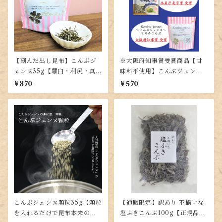
【刻んだ出し昆布】こんぶジ
※大阪府知事賞受賞商品【甘
ェンヌ35g【羅臼・利尻・真昆
味料不使用】こんぶジェンヌ
布の黄金比率ブレンド】
とろろ35g【羅臼・利尻・真昆
¥870
¥570
布の入った贅沢とろろ昆布】
こんぶジェンヌ顆粒35g【顆粒
【通販限定】訳あり 不揃いな
を入れるだけで昆布本来の味
塩ふきこんぶ100g【正規品と