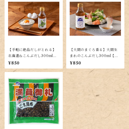
【手軽に絶品だしがとれる】
【大間のまぐろ香る】大間生
北海道ねこんぶだし300ml
まれのこんぶだし300ml【手
【使いやすい液体タイプ】
軽な液体だし】
¥850
¥850