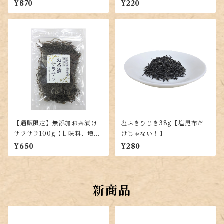
が楽しめる！出し昆布代わり
同じ味】
¥870
¥220
に！羅臼・利尻・真昆布を贅
沢ブレンド】
【通販限定】無添加お茶漬け
塩ふきひじき38g【塩昆布だ
サラサラ100g【甘味料、増粘
けじゃない！】
剤不使用で上質な昆布を使用
¥650
¥280
した塩昆布】
新商品