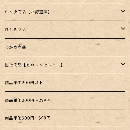
ホタテ商品【北海道産】
干し帆立貝柱【北海道産】
ひじき商品
薄焼きせんべい【昆布＋帆立】
塩ふきひじき【塩昆布だけじゃない！】
わかめ商品
水戻し不要！料理にそのまま入れるだけ！
他社商品【ヒロコンセレクト】
北海道根こんぶだし
商品単価200円以下
大間生まれのこんぶだし
商品単価200円～299円
商品単価300円～399円