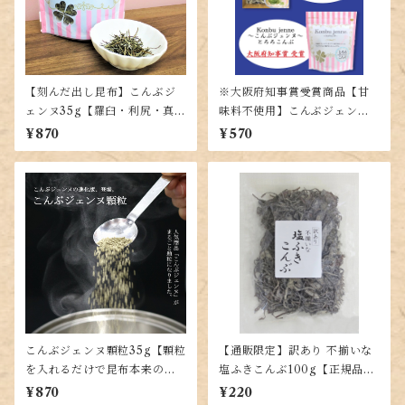
【刻んだ出し昆布】こんぶジ
※大阪府知事賞受賞商品【甘
ェンヌ35g【羅臼・利尻・真昆
味料不使用】こんぶジェンヌ
布の黄金比率ブレンド】
とろろ35g【羅臼・利尻・真昆
¥870
¥570
布の入った贅沢とろろ昆布】
こんぶジェンヌ顆粒35g【顆粒
【通販限定】訳あり 不揃いな
を入れるだけで昆布本来の味
塩ふきこんぶ100g【正規品と
が楽しめる！出し昆布代わり
同じ味】
¥870
¥220