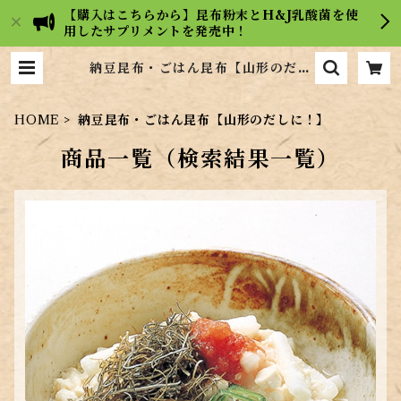
【購入はこちらから】昆布粉末とH&J乳酸菌を使
用したサプリメントを発売中！
納豆昆布・ごはん昆布【山形のだし
に！】 | 【広島の昆布屋】ヒロコン
フーズ通販サイト
HOME
納豆昆布・ごはん昆布【山形のだしに！】
商品一覧（検索結果一覧）