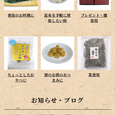
ちょっとしたおやつに
普段のお料理に
昆布を手軽に摂
プレゼント・贈
酒のお供のおつまみに
取したい時
答用
ちょっとしたお
酒のお供のおつ
業務用
やつに
まみに
お知らせ・ブログ