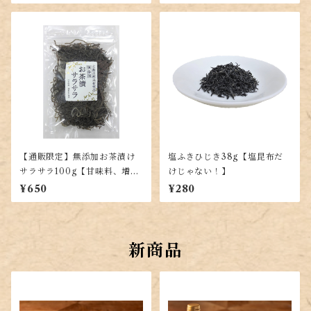
に！羅臼・利尻・真昆布を贅
沢ブレンド】
【通販限定】無添加お茶漬け
塩ふきひじき38g【塩昆布だ
サラサラ100g【甘味料、増粘
けじゃない！】
剤不使用で上質な昆布を使用
¥650
¥280
した塩昆布】
新商品