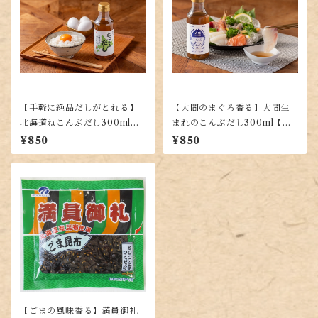
【手軽に絶品だしがとれる】
【大間のまぐろ香る】大間生
北海道ねこんぶだし300ml
まれのこんぶだし300ml【手
【使いやすい液体タイプ】
軽な液体だし】
¥850
¥850
【ごまの風味香る】満員御礼