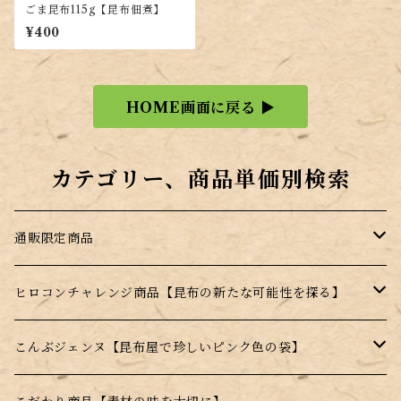
ごま昆布115g【昆布佃煮】
¥400
HOME画面に戻る ▶
カテゴリー、商品単価別検索
通販限定商品
訳あり商品
ヒロコンチャレンジ商品【昆布の新たな可能性を探る】
ギフト商品
昆布のサプリ（健康食品）
こんぶジェンヌ【昆布屋で珍しいピンク色の袋】