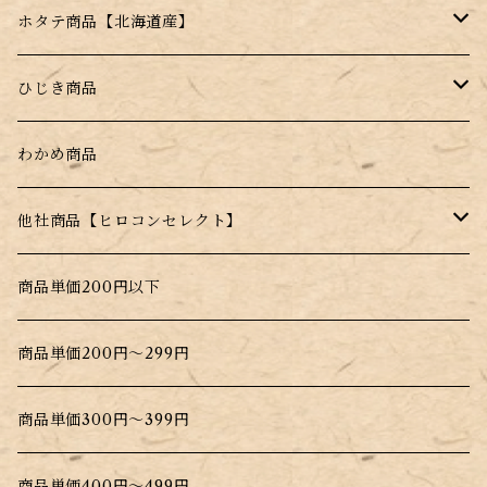
ホタテ商品【北海道産】
干し帆立貝柱【北海道産】
ひじき商品
薄焼きせんべい【昆布＋帆立】
塩ふきひじき【塩昆布だけじゃない！】
わかめ商品
水戻し不要！料理にそのまま入れるだけ！
他社商品【ヒロコンセレクト】
北海道根こんぶだし
商品単価200円以下
大間生まれのこんぶだし
商品単価200円～299円
商品単価300円～399円
商品単価400円～499円