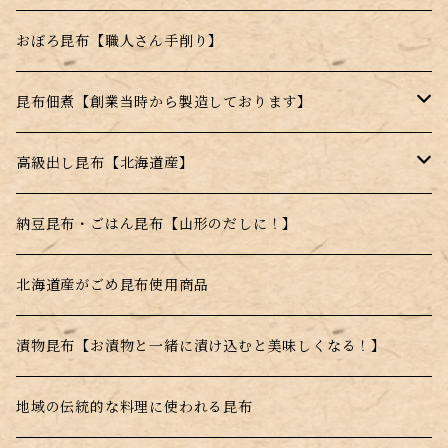
お湯を注ぐだけのスープの素
おぼろ昆布【職人さん手削り】
電子レンジで簡単調理！
昆布佃煮【創業当時から製造しております】
水戻し不要！料理にそのまま投入！
ごま昆布
高級出し昆布【北海道産】
とんがらし昆布
羅臼昆布
納豆昆布・ごはん昆布【山形のだしに！】
利尻昆布
北海道産がごめ昆布使用商品
真昆布
漬物昆布【お漬物と一緒に漬け込むと美味しくなる！】
根昆布
地域の伝統的な料理に使われる昆布