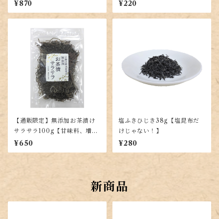
が楽しめる！出し昆布代わり
同じ味】
¥870
¥220
に！羅臼・利尻・真昆布を贅
沢ブレンド】
【通販限定】無添加お茶漬け
塩ふきひじき38g【塩昆布だ
サラサラ100g【甘味料、増粘
けじゃない！】
剤不使用で上質な昆布を使用
¥650
¥280
した塩昆布】
新商品