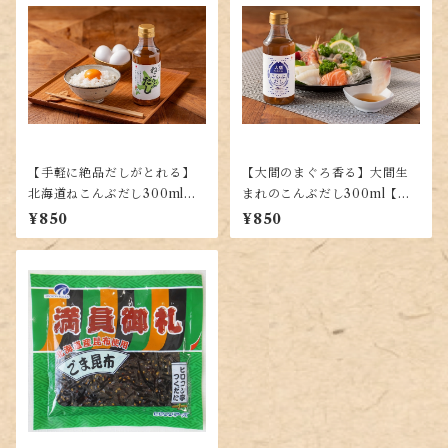
【手軽に絶品だしがとれる】
【大間のまぐろ香る】大間生
北海道ねこんぶだし300ml
まれのこんぶだし300ml【手
【使いやすい液体タイプ】
軽な液体だし】
¥850
¥850