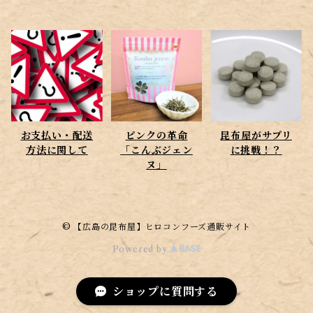
お支払い・配送
ピンクの革命
昆布屋がサプリ
方法に関して
「こんぶジェン
に挑戦！？
ヌ」
© 【広島の昆布屋】ヒロコンフーズ通販サイト
Powered by
ショップに質問する