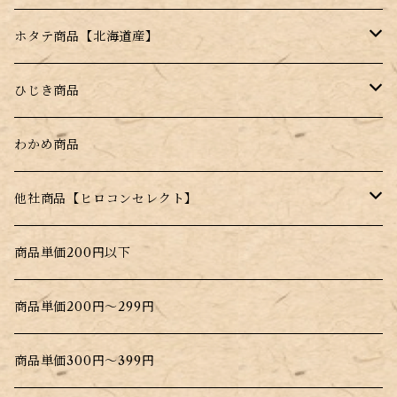
ホタテ商品【北海道産】
干し帆立貝柱【北海道産】
ひじき商品
薄焼きせんべい【昆布＋帆立】
塩ふきひじき【塩昆布だけじゃない！】
わかめ商品
水戻し不要！料理にそのまま入れるだけ！
他社商品【ヒロコンセレクト】
北海道根こんぶだし
商品単価200円以下
大間生まれのこんぶだし
商品単価200円～299円
商品単価300円～399円