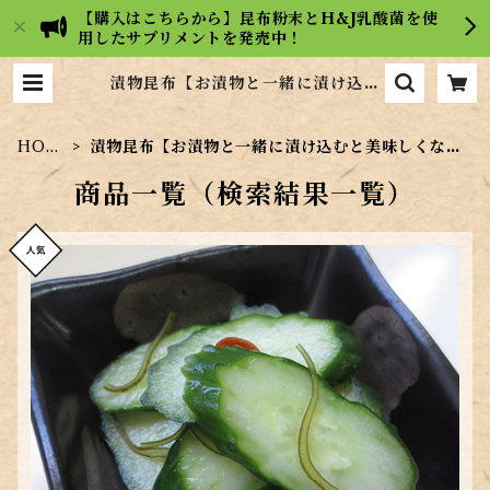
【購入はこちらから】昆布粉末とH&J乳酸菌を使
用したサプリメントを発売中！
漬物昆布【お漬物と一緒に漬け込む
と美味しくなる！】 | 【広島の昆布
屋】ヒロコンフーズ通販サイト
HOM
漬物昆布【お漬物と一緒に漬け込むと美味しくな
E
る！】
商品一覧（検索結果一覧）