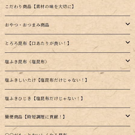
福袋
はちみつ昆布飴【宮島はちみつ使用】
ジェンヌとろろ
こだわり商品【素材の味を大切に】
季節の詰め合わせ
薄焼きせんべい【昆布＋〇〇】
ジェンヌ顆粒
おやつ・おつまみ商品
セット商品
昆布顆粒【手軽に昆布を摂取できる】
はちみつこんぶ飴
とろろ昆布【口あたりが良い！】
薄焼きせんべい【昆布＋〇〇】
高級とろろ昆布
塩ふき昆布（塩昆布）
甘味料不使用商品
品質重視商品【上質な昆布使用】
塩ふきしいたけ【塩昆布だけじゃない！】
日高昆布使用
塩ふきひじき【塩昆布だけじゃない！】
乾燥とろろ昆布
簡便商品【時短調理に貢献！】