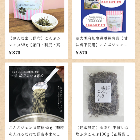
【刻んだ出し昆布】こんぶジ
※大阪府知事賞受賞商品【甘
ェンヌ35g【羅臼・利尻・真昆
味料不使用】こんぶジェンヌ
布の黄金比率ブレンド】
とろろ35g【羅臼・利尻・真昆
¥870
¥570
布の入った贅沢とろろ昆布】
こんぶジェンヌ顆粒35g【顆粒
【通販限定】訳あり 不揃いな
を入れるだけで昆布本来の味
塩ふきこんぶ100g【正規品と