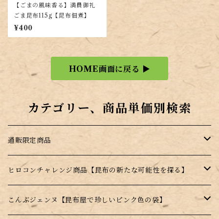
【ごまの風味香る】満員御礼
ごま昆布115g【昆布佃煮】
¥400
HOME画面に戻る ▶
カテゴリー、商品単価別検索
通販限定商品
訳あり商品
ヒロコンチャレンジ商品【昆布の新たな可能性を探る】
ギフト商品
昆布のサプリ（健康食品）
こんぶジェンヌ【昆布屋で珍しいピンク色の袋】