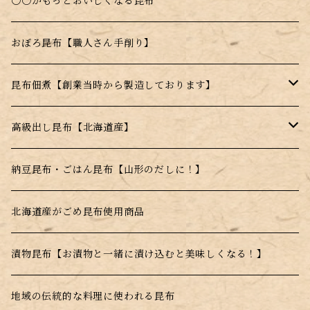
料理に入れるだけで昆布本来の味を楽しめる！
〇〇がもっとおいしくなる昆布
お湯を注ぐだけのスープの素
おぼろ昆布【職人さん手削り】
電子レンジで簡単調理！
昆布佃煮【創業当時から製造しております】
水戻し不要！料理にそのまま投入！
ごま昆布
高級出し昆布【北海道産】
とんがらし昆布
羅臼昆布
納豆昆布・ごはん昆布【山形のだしに！】
利尻昆布
北海道産がごめ昆布使用商品
真昆布
漬物昆布【お漬物と一緒に漬け込むと美味しくなる！】
根昆布
地域の伝統的な料理に使われる昆布