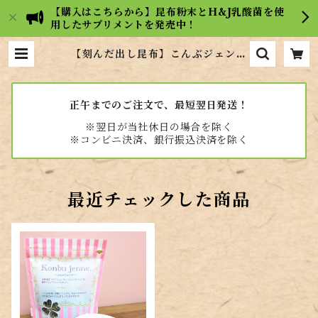
【購入はこちらから】昆布粉末とH&J乳酸菌を使
用したサプリメントを発売中！
【刻んだ出し昆布】こんぶジェンヌ
35g【羅臼・利尻・真昆布の黄金比
率ブレンド】 | 【広島の昆布屋】ヒ
ロコンフーズ通販サイト
正午までのご注文で、最短翌日発送！
※翌日が当社休日の場合を除く
※コンビニ決済、銀行振込決済を除く
最近チェックした商品