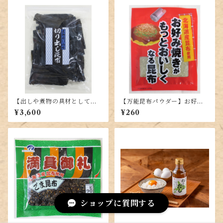
【出しや煮物の具材として】
【万能昆布パウダー】お好み
切り出し日高昆布300g【いろ
焼きがもっとおいしくなる昆
¥3,600
¥260
いろ使える万能昆布】
布10g【乾燥とろろ昆布】
ショップに質問する