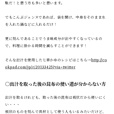
駄だ！と思う方も多いと思います。
でもこんぶジェンヌであれば、袋を開け、中身をそのまま水
を入れた鍋などに入れるだけ！
更に刻んであることでうま味成分が出やすくなっているの
で、料理に掛かる時間を減らすことができます！
そんな出汁を使用した七草かゆのレシピはこちら→
http://co
okpad.com/jp/r/20133425?via=twitter
〇出汁を取った後の昆布の使い道が分からない方
出汁を取るけれども、取った後の昆布は板状だから使いにく
い・・・
板状のものを刻んで具材として使う人もいるみたいだけど、