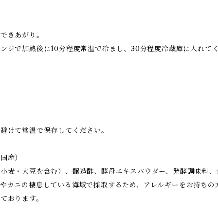
らできあがり。
ンジで加熱後に10分程度常温で冷まし、30分程度冷蔵庫に入れて
を避けて常温で保存してください。
（国産）
小麦・大豆を含む）、醸造酢、酵母エキスパウダー、発酵調味料、
やカニの棲息している海域で採取するため、アレルギーをお持ちの
しております。
報