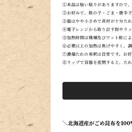
①本品は強い粘りがありますので
②お好みで、数の子・ごま・唐辛
③器はやや小さめで具材が十分た
④電子レンジから取り出す際やラ
⑤加熱時間は機種及びワット数に
⑥必要以上の加熱は焦げやすく、
⑦濃縮たれの希釈は目安です。お
⑧ラップで容器を密閉すると、た
＼北海道産がごめ昆布を10