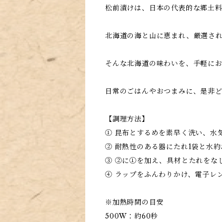
松前漬けは、日本の代表的な郷土
北海道の海と山に恵まれ、厳選さ
そんな北海道の味わいを、手軽に
日常のごはんやおつまみに、是非
【調理方法】
① 昆布とするめを素早く洗い、水
② 耐熱性のある器にたれ1袋と水約5
③ ②に①を加え、具材とたれをな
④ ラップをふんわりかけ、電子レ
※加熱時間の目安
500W：約60秒