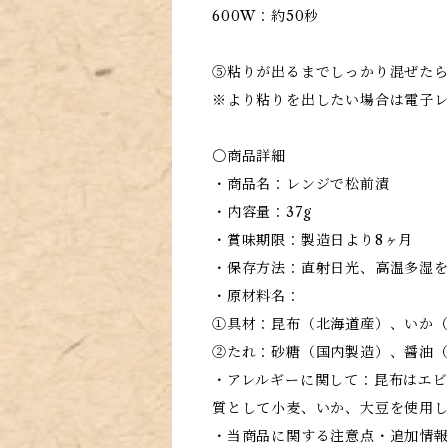
600W：約50秒
⑤粘りが出るまでしっかり混ぜた
※より粘りを出したい場合は電子レ
〇商品詳細
・商品名：レンジで松前漬
・内容量：37g
・賞味期限：製造日より8ヶ月
・保存方法：直射日光、高温多湿
・原材料名：
①具材：昆布（北海道産）、いか
②たれ：砂糖（国内製造）、醤油（
・アレルギーに関して：昆布はエビ
質として小麦、いか、大豆を使用
・当商品に関する注意点・追加情