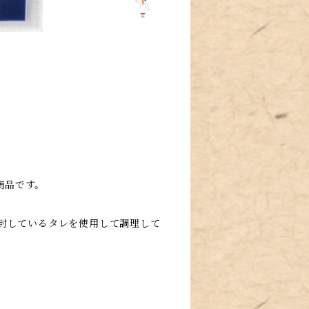
商品です。
封しているタレを使用して調理して
。