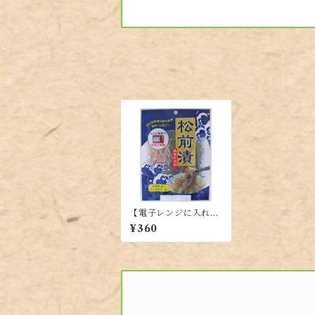
【電子レンジに入れる
だけ】簡単レンジ 松前
¥360
漬37g【北海道産がご
め昆布100%使用】